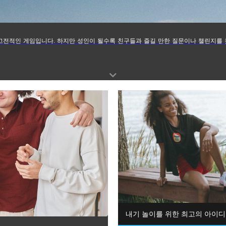
 고전적인 게임입니다. 하지만 성인이 될수록 친구들과 즐길 만한 질문이나 챌린지를 
내기 놀이를 위한 최고의 아이디