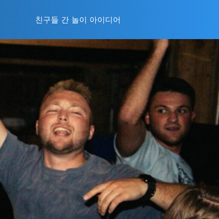
친구들 간 놀이 아이디어