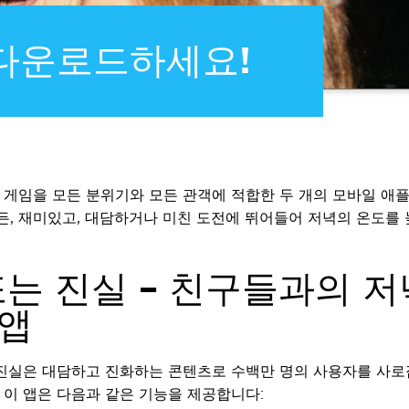
 다운로드하세요!
 게임을 모든 분위기와 모든 관객에 적합한 두 개의 모바일 
이든, 재미있고, 대담하거나 미친 도전에 뛰어들어 저녁의 온도를
 또는 진실 – 친구들과의 
 앱
진실
은 대담하고 진화하는 콘텐츠로 수백만 명의 사용자를 사로
 이 앱은 다음과 같은 기능을 제공합니다: