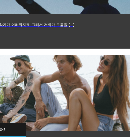
찾기가 어려워지죠. 그래서 저희가 도움을 […]
어!