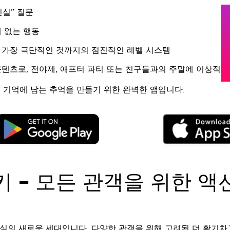
실” 질문
 없는 행동
 가장 극단적인 것까지의 점진적인 레벨 시스템
콘텐츠로, 전야제, 애프터 파티 또는 친구들과의 주말에 이상적
, 기억에 남는 추억을 만들기 위한 완벽한 앱입니다.
키 – 모든 관객을 위한 액
진실의 새로운 세대입니다. 다양한 관객을 위해 고려된 더 활기