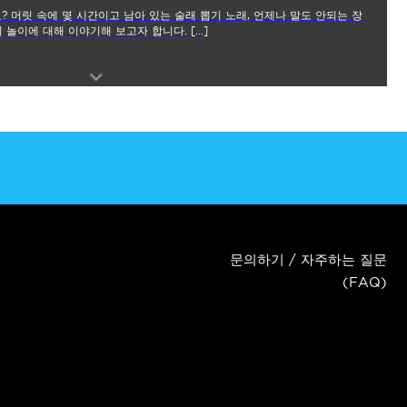
 머릿 속에 몇 시간이고 남아 있는 술래 뽑기 노래, 언제나 말도 안되는 장
 놀이에 대해 이야기해 보고자 합니다. […]
문의하기 / 자주하는 질문
(FAQ)