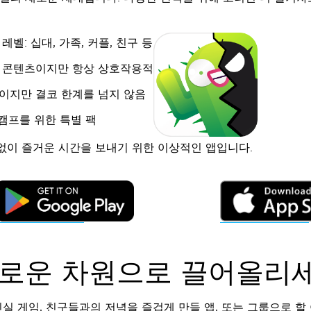
벨: 십대, 가족, 커플, 친구 등
 콘텐츠이지만 항상 상호작용적
이지만 결코 한계를 넘지 않음
 캠프를 위한 특별 팩
이 즐거운 시간을 보내기 위한 이상적인 앱입니다.
새로운 차원으로 끌어올리
진실 게임, 친구들과의 저녁을 즐겁게 만들 앱, 또는 그룹으로 할