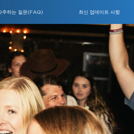
자주하는 질문(FAQ)
최신 업데이트 사항