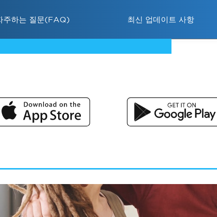
KR
자주하는 질문(FAQ)
최신 업데이트 사항