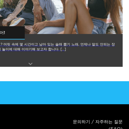
어!
 머릿 속에 몇 시간이고 남아 있는 술래 뽑기 노래, 언제나 말도 안되는 장
 놀이에 대해 이야기해 보고자 합니다. […]
문의하기 / 자주하는 질문
(FAQ)