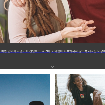
은 이번 업데이트 준비에 전념하고 있으며, 기다림이 지루하시지 않도록 새로운 내용이