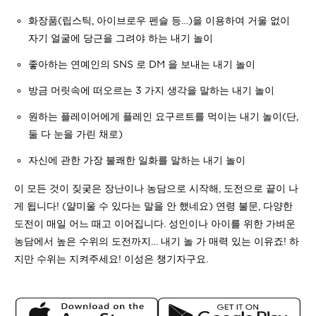
화장품(립스틱, 아이브로우 펜슬 등…)을 이용하여 거울 없이
자기 얼굴에 당근을 그려야 하는 내기 놀이
좋아하는 연예인의 SNS 로 DM 을 보내는 내기 놀이
방금 머릿속에 떠오르는 3 가지 생각을 말하는 내기 놀이
원하는 플레이어에게 플레인 요구르트를 먹이는 내기 놀이(단,
둘 다 눈을 가린 채로)
자신에 관한 가장 불쾌한 일화를 말하는 내기 놀이
이 모든 것이 짖궂은 장난이나 농담으로 시작해, 도전으로 끝이 나
게 됩니다! (얄미울 수 있다는 말을 안 했네요) 연령 불문, 다양한
도전이 매일 어느 때고 이어집니다. 성인이나 아이를 위한 가벼운
농담에서 높은 수위의 도전까지… 내기 놀 가 매력 있는 이유죠! 하
지만 수위는 지켜주세요! 이성은 챙기자구요.