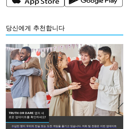
당신에게 추천합니다
TRUTH OR DARE 앱의 새
로운 업데이트를 확인하세요!
수십만 명이 우리의 진실 또는 도전 게임을 즐기고 있습니다. 저희 팀 전원은 이번 업데이트